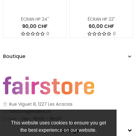
ÉCRAN HP 24"
ÉCRAN HP 22"
90,00 CHF
60,00 CHF
0
0
Boutique
Rue Viguet 8, 1227 Les Acacias
fairstore@realise.ch
Lun - Ven : 12h00 - 18h30
This website uses cookies to ensure you get
Parkings
the best experience on our website.