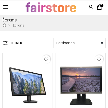
0
Écrans
Écrans
FILTRER
favorite_border
favorite_border